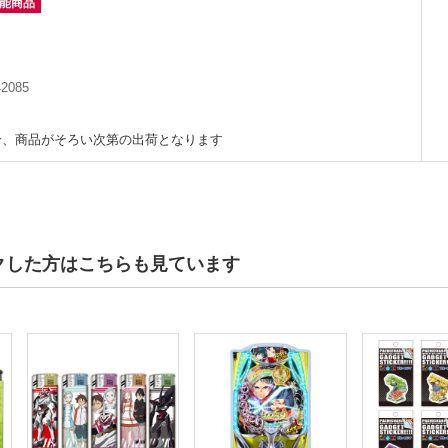
可能商品
42085
合、商品がそろい次第の出荷となります
クした方はこちらも見ています