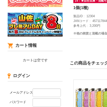
14：★自社在庫・混載
1個(1種)
製品ID
12304
JANコード
45711784
参考上代
3,200円
※他の雑貨と混載の場
カート情報
カートは空です
この商品をチェッ
ログイン
メールアドレス
パスワード