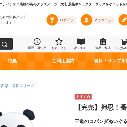
コ、パチスロ店様の為のグッズメーカー大宏 景品キャラクターグッズを小ロットか
ための集客グッズ
ログイン
マイページ
けします！
履歴・再注文
お気に入り
発注リスト
製品ID発注
掛け払
特集
ご利用案内
資料・サンプル
押忍！番長シリーズ
【完売】押忍！番
王道のコパンダぬいぐ