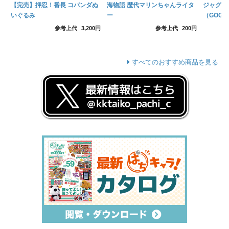
【完売】押忍！番長 コパンダぬ
海物語 歴代マリンちゃんライタ
ジャグラー
いぐるみ
ー
（GOGO
参考上代
3,200円
参考上代
200円
すべてのおすすめ商品を見る