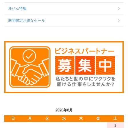
耳せん特集
期間限定お得なセール
2026年8月
日
月
火
水
木
金
土
1