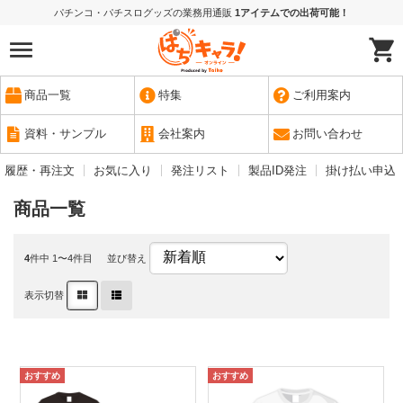
パチンコ・パチスログッズの業務用通販
1アイテムでの出荷可能！
商品一覧
特集
ご利用案内
資料・サンプル
会社案内
お問い合わせ
履歴・再注文
お気に入り
発注リスト
製品ID発注
掛け払い申込
商品一覧
4
件中 1〜4件目
並び替え
表示切替