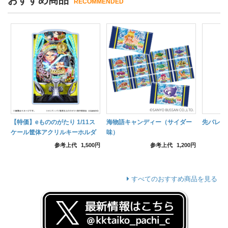
RECOMMENDED
【特価】eもののがたり 1/11ス
海物語キャンディー（サイダー
先バレポ
ケール筐体アクリルキーホルダ
味）
ー
参考上代
1,500円
参考上代
1,200円
すべてのおすすめ商品を見る