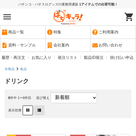
パチンコ・パチスログッズの業務用通販
1アイテムでの出荷可能！
商品一覧
特集
ご利用案内
資料・サンプル
会社案内
お問い合わせ
履歴・再注文
お気に入り
発注リスト
製品ID発注
掛け払い申込
全商品
食品
ドリンク
8
件中 1〜8件目
並び替え
表示切替