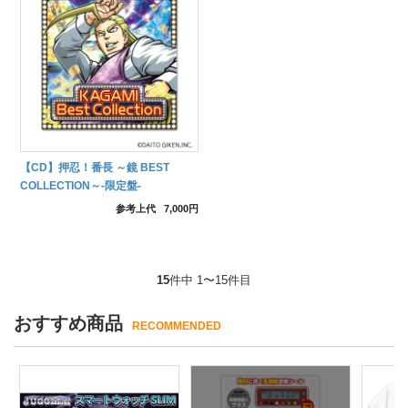
【CD】押忍！番長 ～鏡 BEST
COLLECTION～-限定盤-
参考上代
7,000円
15
件中 1〜15件目
おすすめ商品
RECOMMENDED