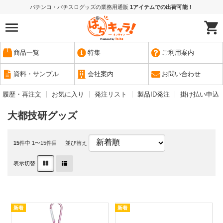
パチンコ・パチスログッズの業務用通販
1アイテムでの出荷可能！
商品一覧
特集
ご利用案内
資料・サンプル
会社案内
お問い合わせ
履歴・再注文
お気に入り
発注リスト
製品ID発注
掛け払い申込
大都技研グッズ
15
件中 1〜15件目
並び替え
表示切替