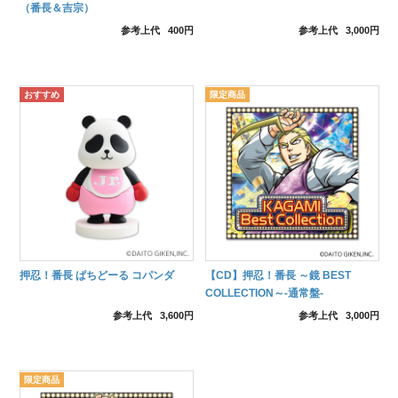
（番長＆吉宗）
参考上代
400円
参考上代
3,000円
押忍！番長 ぱちどーる コパンダ
【CD】押忍！番長 ～鏡 BEST
COLLECTION～-通常盤-
参考上代
3,600円
参考上代
3,000円