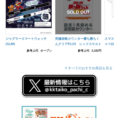
ジャグラースマートウォッチ
究極攻略カウンター勝ち勝ちく
スマスロ
(SLIM)
んクリアPLUS レッドスケルト
ャツ白
ン
参考上代
オープン
参考上代
3,182円
すべてのおすすめ商品を見る