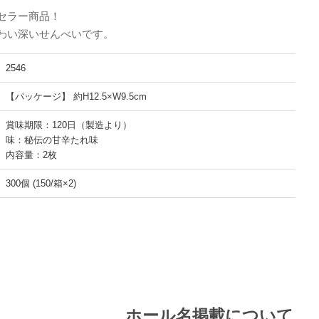
セラー商品！
わい深いせんべいです。
2546
【パッケージ】 約H12.5×W9.5cm
賞味期限：120日（製造より）
味：秘伝の甘辛たれ味
内容量：2枚
300個 (150/箱×2)
ホール名掲載について