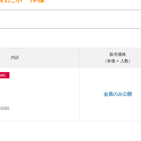
販売価格
内訳
（単価 × 入数）
od）
会員のみ公開
24265