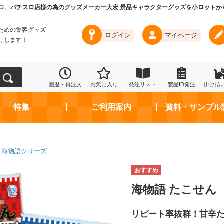
コ、パチスロ店様の為のグッズメーカー大宏 景品キャラクターグッズを小ロットか
ための集客グッズ
ログイン
マイページ
けします！
履歴・再注文
お気に入り
発注リスト
製品ID発注
掛け払
特集
ご利用案内
資料・サンプル
海物語シリーズ
海物語 たこせん
リピート率抜群！甘辛