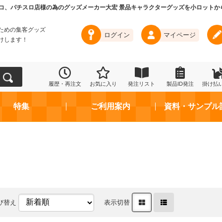
コ、パチスロ店様の為のグッズメーカー大宏 景品キャラクターグッズを小ロットか
ための集客グッズ
ログイン
マイページ
けします！
履歴・再注文
お気に入り
発注リスト
製品ID発注
掛け払
特集
ご利用案内
資料・サンプル
び替え
表示切替