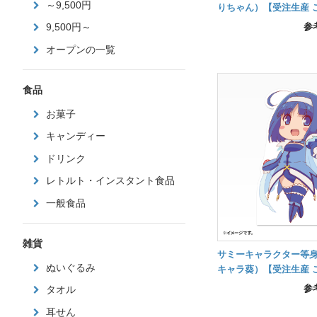
～9,500円
りちゃん）【受注生産 
月後の納品】
参
9,500円～
オープンの一覧
食品
お菓子
キャンディー
ドリンク
レトルト・インスタント食品
一般食品
雑貨
サミーキャラクター等
ぬいぐるみ
キャラ葵）【受注生産 
月後の納品】
参
タオル
耳せん