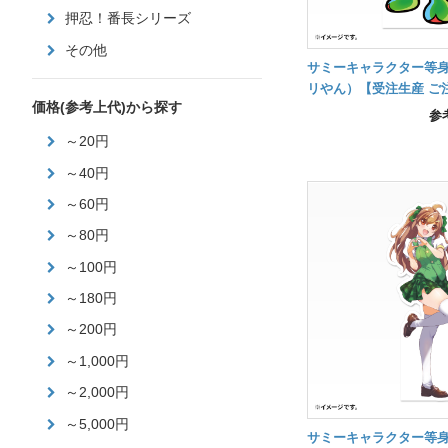
押忍！番長シリーズ
その他
サミーキャラクター等
リやん）【受注生産 ご
価格(参考上代)から探す
後の納品】
参
～20円
～40円
～60円
～80円
～100円
～180円
～200円
～1,000円
～2,000円
～5,000円
サミーキャラクター等