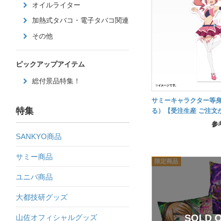
オイルライター
加熱式タバコ・電子タバコ関連
その他
ピックアップアイテム
総付景品特集！
サミーキャラクター等
特集
る）【受注生産 ご注文
納品】
参
SANKYO商品
サミー商品
ユニバ商品
大都技研グッズ
山佐オフィシャルグッズ