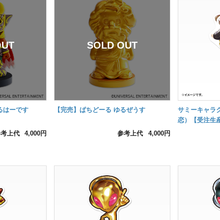
るはーです
【完売】ぱちどーる ゆるぜうす
サミーキャラ
恋）【受注生産
納品】
参考上代
4,000円
参考上代
4,000円