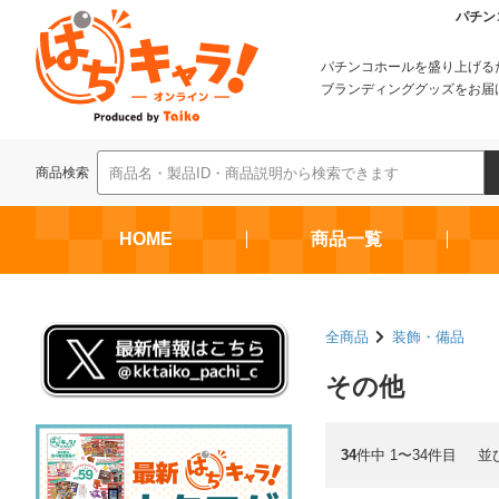
パチン
パチンコホールを盛り上げる
ブランディンググッズをお届
商品検索
HOME
商品一覧
全商品
装飾・備品
その他
34
件中 1〜34件目
並