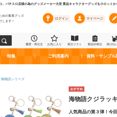
コ、パチスロ店様の為のグッズメーカー大宏 景品キャラクターグッズを小ロットか
ための集客グッズ
ログイン
マイページ
けします！
履歴・再注文
お気に入り
発注リスト
製品ID発注
掛け払
特集
ご利用案内
資料・サンプル
海物語シリーズ
海物語クジラッキ
人気商品の第３弾！今