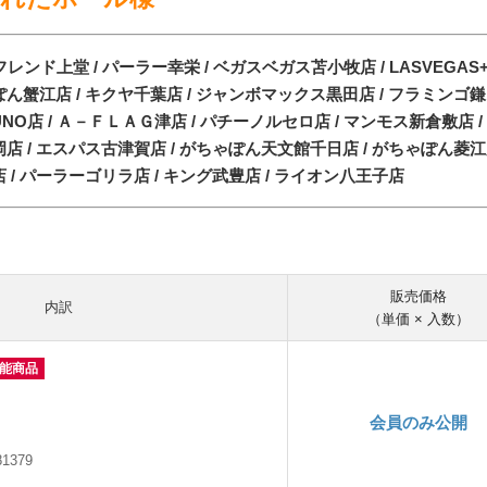
ムフレンド上堂 / パーラー幸栄 / ベガスベガス苫小牧店 / LASVEGAS
ん蟹江店 / キクヤ千葉店 / ジャンボマックス黒田店 / フラミンゴ鎌ヶ谷
NO店 / Ａ－ＦＬＡＧ津店 / パチーノルセロ店 / マンモス新倉敷店 /
岡店 / エスパス古津賀店 / がちゃぽん天文館千日店 / がちゃぽん菱江
 / パーラーゴリラ店 / キング武豊店 / ライオン八王子店
販売価格
内訳
（単価 × 入数）
可能商品
会員のみ公開
81379