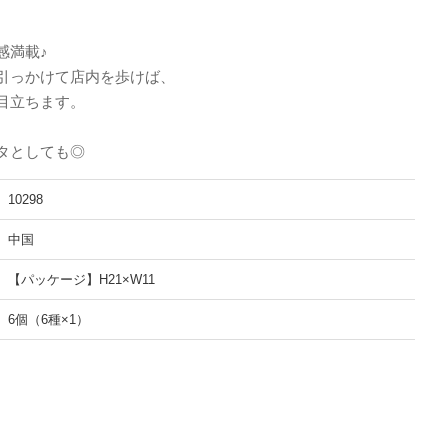
感満載♪
引っかけて店内を歩けば、
目立ちます。
タとしても◎
10298
中国
【パッケージ】H21×W11
6個（6種×1）