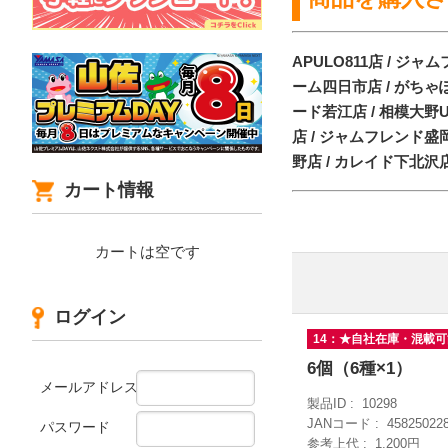
APULO811店 / ジャ
ーム四日市店 / がちゃぽ
ード若江店 / 相模大野U
店 / ジャムフレンド盛
野店 / カレイド下北沢店
カート情報
カートは空です
ログイン
14：★自社在庫・混載
6個（6種×1）
メールアドレス
製品ID
10298
JANコード
45825022
パスワード
参考上代
1,200円