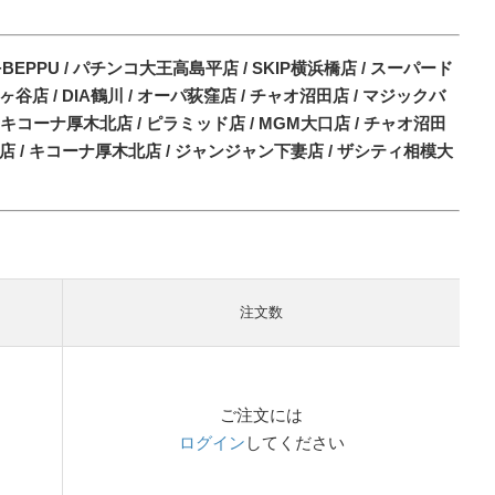
+BEPPU / パチンコ大王高島平店 / SKIP横浜橋店 / スーパード
店 / DIA鶴川 / オーパ荻窪店 / チャオ沼田店 / マジックバ
 キコーナ厚木北店 / ピラミッド店 / MGM大口店 / チャオ沼田
店 / キコーナ厚木北店 / ジャンジャン下妻店 / ザシティ相模大
注文数
ご注文には
ログイン
してください