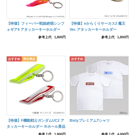
【特価】フィーバー戦姫絶唱シンフ
【特価】eからくりサーカス2 魔王
ォギア4 アタッカーキーホルダー
Ver. アタッカーキーホルダー
参考上代
1,800円
参考上代
1,800円
【特価】F機動戦士ガンダムUC2 ア
BistyプレミアムTシャツ
タッカーキーホルダー ※ホール景品
限定※
参考上代
1,800円
参考上代
4,000円