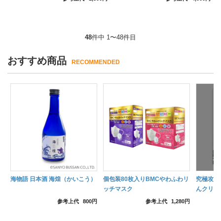
48
件中 1〜48件目
おすすめ商品
RECOMMENDED
海物語 日本酒 海煌（かいこう）
個包装80枚入りBMCやわふわリ
究極攻略
ッチマスク
んクリア
ン
参考上代
800円
参考上代
1,280円