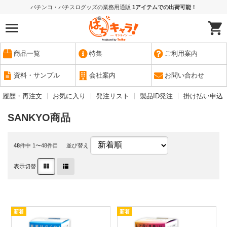
パチンコ・パチスログッズの業務用通販
1アイテムでの出荷可能！
商品一覧
特集
ご利用案内
資料・サンプル
会社案内
お問い合わせ
履歴・再注文
お気に入り
発注リスト
製品ID発注
掛け払い申込
SANKYO商品
48
件中 1〜48件目
並び替え
表示切替