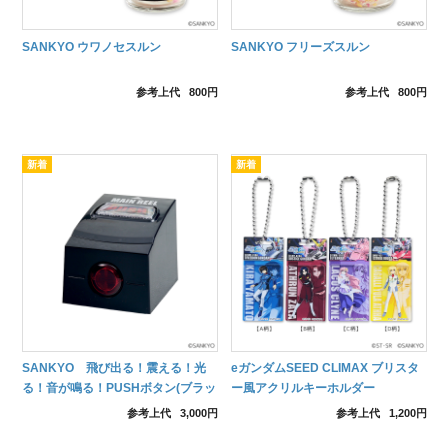
SANKYO ウワノセスルン
SANKYO フリーズスルン
参考上代
800円
参考上代
800円
SANKYO 飛び出る！震える！光
eガンダムSEED CLIMAX ブリスタ
る！音が鳴る！PUSHボタン(ブラッ
ー風アクリルキーホルダー
クver.)
参考上代
3,000円
参考上代
1,200円