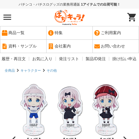
パチンコ・パチスログッズの業務用通販
1アイテムでの出荷可能！
商品一覧
特集
ご利用案内
資料・サンプル
会社案内
お問い合わせ
履歴・再注文
お気に入り
発注リスト
製品ID発注
掛け払い申込
全商品
キャラクター
その他