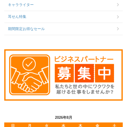
キャラライター
耳せん特集
期間限定お得なセール
2026年8月
日
月
火
水
木
金
土