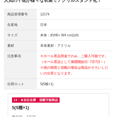
人気の千花が様々な衣装でアクリルスタンド化！
商品管理番号
12174
生産地
日本
サイズ
本体：約H6× W4 cm以内
素材
本体素材：アクリル
注意事項
※ホール景品用途でのみ、ご購入可能です。
（ホール景品として展開開始日: 7月7日～）
※他の雑貨と混載の場合は商品がそろいしだ
いの出荷となります。
出荷ロット
5(5種×1)
14：★自社在庫・混載可能商品
5(5種×1)
製品ID
12174