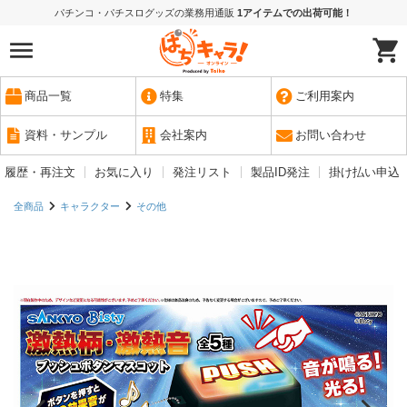
パチンコ・パチスログッズの業務用通販
1アイテムでの出荷可能！
商品一覧
特集
ご利用案内
資料・サンプル
会社案内
お問い合わせ
履歴・再注文
お気に入り
発注リスト
製品ID発注
掛け払い申込
全商品
キャラクター
その他