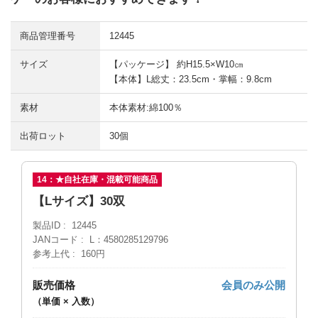
商品管理番号
12445
サイズ
【パッケージ】 約H15.5×W10㎝
【本体】L総丈：23.5cm・掌幅：9.8cm
素材
本体素材:綿100％
出荷ロット
30個
14：★自社在庫・混載可能商品
【Lサイズ】30双
製品ID
12445
JANコード
L：4580285129796
参考上代
160円
販売価格
会員のみ公開
（単価 × 入数）