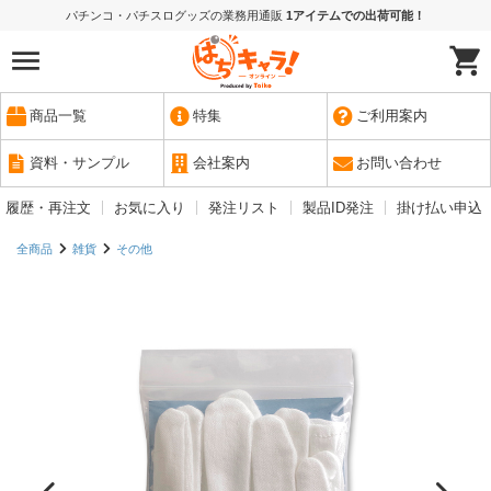
パチンコ・パチスログッズの業務用通販
1アイテムでの出荷可能！
商品一覧
特集
ご利用案内
資料・サンプル
会社案内
お問い合わせ
履歴・再注文
お気に入り
発注リスト
製品ID発注
掛け払い申込
全商品
雑貨
その他