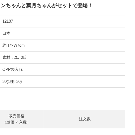
ドンちゃんと葉月ちゃんがセットで登場！
12187
日本
約H7×W7cm
素材：ユポ紙
OPP袋入れ
30(1種×30)
販売価格
注文数
（単価 × 入数）