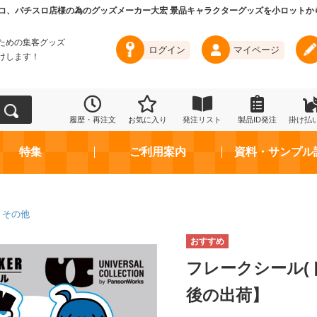
コ、パチスロ店様の為のグッズメーカー大宏 景品キャラクターグッズを小ロットか
ための集客グッズ
ログイン
マイページ
けします！
履歴・再注文
お気に入り
発注リスト
製品ID発注
掛け払
特集
ご利用案内
資料・サンプル
その他
フレークシール(
後の出荷】