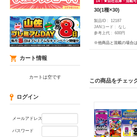
14：★自社在庫・混載
30(1種×30)
製品ID
12187
JANコード
なし
参考上代
600円
※他商品と混載の場合
カート情報
カートは空です
この商品をチェッ
ログイン
メールアドレス
パスワード