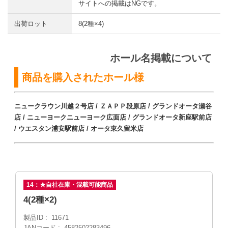
サイトへの掲載はNGです。
出荷ロット
8(2種×4)
ホール名掲載について
商品を購入されたホール様
ニュークラウン川越２号店 / ＺＡＰＰ段原店 / グランドオータ瀬谷
店 / ニューヨークニューヨーク広面店 / グランドオータ新座駅前店
/ ウエスタン浦安駅前店 / オータ東久留米店
14：★自社在庫・混載可能商品
4(2種×2)
製品ID
11671
JANコード
4582502283496