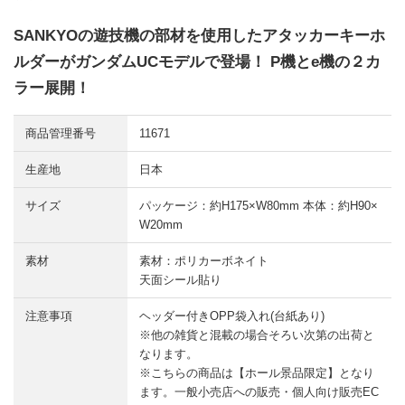
SANKYOの遊技機の部材を使用したアタッカーキーホ
ルダーがガンダムUCモデルで登場！ P機とe機の２カ
ラー展開！
商品管理番号
11671
生産地
日本
サイズ
パッケージ：約H175×W80mm 本体：約H90×
W20mm
素材
素材：ポリカーボネイト
天面シール貼り
注意事項
ヘッダー付きOPP袋入れ(台紙あり)
※他の雑貨と混載の場合そろい次第の出荷と
なります。
※こちらの商品は【ホール景品限定】となり
ます。一般小売店への販売・個人向け販売EC