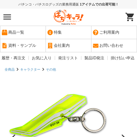
パチンコ・パチスログッズの業務用通販
1アイテムでの出荷可能！
商品一覧
特集
ご利用案内
資料・サンプル
会社案内
お問い合わせ
履歴・再注文
お気に入り
発注リスト
製品ID発注
掛け払い申込
全商品
キャラクター
その他