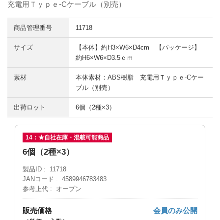
充電用Ｔｙｐｅ-Cケーブル（別売）
商品管理番号
11718
サイズ
【本体】約H3×W6×D4cm 【パッケージ】
約H6×W6×D3.5ｃｍ
素材
本体素材：ABS樹脂 充電用Ｔｙｐｅ-Cケー
ブル（別売）
出荷ロット
6個（2種×3）
14：★自社在庫・混載可能商品
6個（2種×3）
製品ID
11718
JANコード
4589946783483
参考上代
オープン
販売価格
会員のみ公開