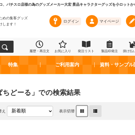
コ、パチスロ店様の為のグッズメーカー大宏 景品キャラクターグッズを小ロットか
ための集客グッズ
ログイン
マイページ
けします！
履歴・再注文
お気に入り
発注リスト
製品ID発注
掛け払
特集
ご利用案内
資料・サンプル
ぱちどーる」での検索結果
替え
表示切替