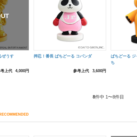
るぜうす
押忍！番長 ぱちどーる コパンダ
ぱちどーる ジ
ち
参考上代
4,000円
参考上代
3,600円
8
件中 1〜8件目
RECOMMENDED