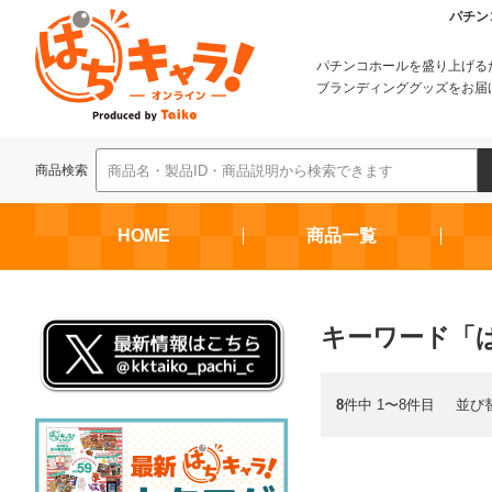
パチン
パチンコホールを盛り上げる
ブランディンググッズをお届
商品検索
HOME
商品一覧
キーワード「
8
件中 1〜8件目
並び