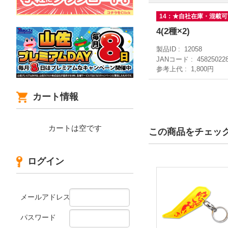
14：★自社在庫・混載
4(2種×2)
製品ID
12058
JANコード
45825022
参考上代
1,800円
カート情報
カートは空です
この商品をチェッ
ログイン
メールアドレス
パスワード