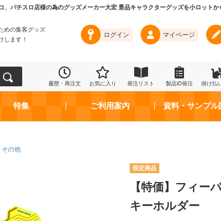
コ、パチスロ店様の為のグッズメーカー大宏 景品キャラクターグッズを小ロットか
ための集客グッズ
ログイン
マイページ
けします！
履歴・再注文
お気に入り
発注リスト
製品ID発注
掛け払
特集
ご利用案内
資料・サンプル
その他
【特価】フィーバ
キーホルダー