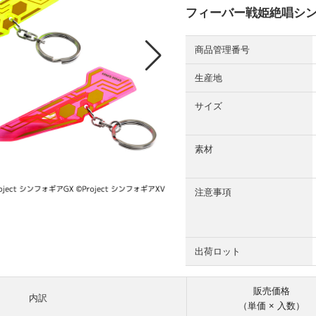
フィーバー戦姫絶唱シン
商品管理番号
生産地
サイズ
素材
注意事項
出荷ロット
販売価格
内訳
（単価 × 入数）