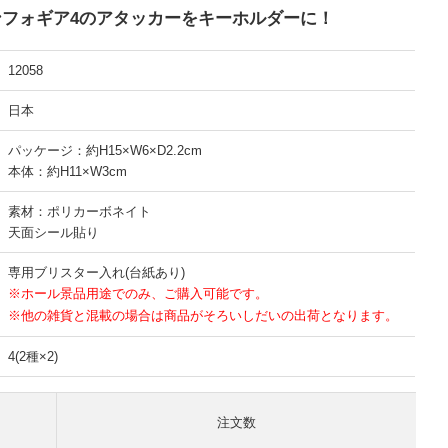
フォギア4のアタッカーをキーホルダーに！
12058
日本
パッケージ：約H15×W6×D2.2cm
本体：約H11×W3cm
素材：ポリカーボネイト
天面シール貼り
専用ブリスター入れ(台紙あり)
※ホール景品用途でのみ、ご購入可能です。
※他の雑貨と混載の場合は商品がそろいしだいの出荷となります。
4(2種×2)
注文数