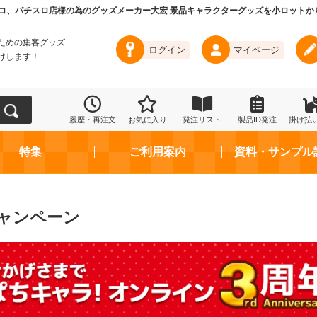
コ、パチスロ店様の為のグッズメーカー大宏 景品キャラクターグッズを小ロットか
ための集客グッズ
ログイン
マイページ
けします！
履歴・再注文
お気に入り
発注リスト
製品ID発注
掛け払
特集
ご利用案内
資料・サンプル
キャンペーン